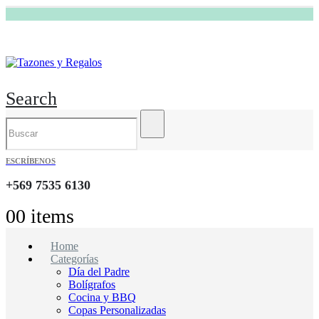
Search
ESCRÍBENOS
+569 7535 6130
0
0 items
Home
Categorías
Día del Padre
Bolígrafos
Cocina y BBQ
Copas Personalizadas