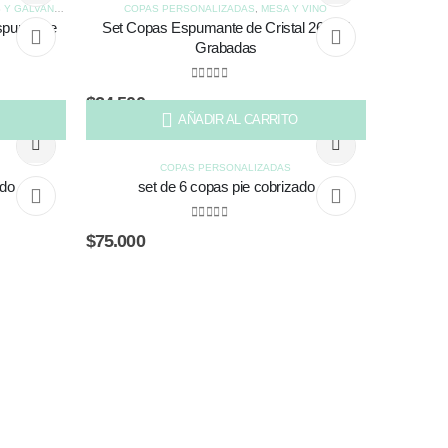
Y GALVANOS
COPAS PERSONALIZADAS
,
MESA Y VINO
Espumante
Set Copas Espumante de Cristal 260 ml
Grabadas
0
out of 5
$
24.500
AÑADIR AL CARRITO
COPAS PERSONALIZADAS
ado
set de 6 copas pie cobrizado
0
out of 5
$
75.000