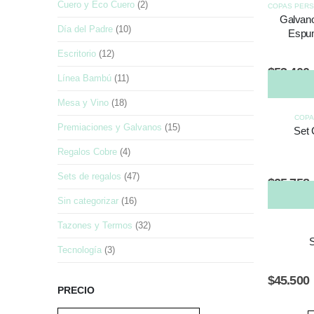
Cuero y Eco Cuero
(2)
COPAS PERS
Galvano
Día del Padre
(10)
Espum
Escritorio
(12)
$
53.400
Línea Bambú
(11)
Mesa y Vino
(18)
COPA
Premiaciones y Galvanos
(15)
Set 
Regalos Cobre
(4)
Sets de regalos
(47)
$
25.758
Sin categorizar
(16)
Tazones y Termos
(32)
S
Tecnología
(3)
$
45.500
PRECIO