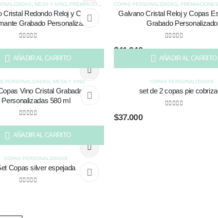
ONALIZADAS
,
MESA Y VINO
,
PREMIACIONES Y GALVANOS
COPAS PERSONALIZADAS
,
PREMIACIONES 
 Cristal Redondo Reloj y Copas
Galvano Cristal Reloj y Copas 
ante Grabado Personalizado
Grabado Personalizado
0
out of 5
0
out of 5
$
41.940
AÑADIR AL CARRITO
AÑADIR AL CARRITO
S PERSONALIZADAS
,
MESA Y VINO
COPAS PERSONALIZADAS
Copas Vino Cristal Grabadas
set de 2 copas pie cobriz
Personalizadas 580 ml
0
out of 5
$
37.000
0
out of 5
AÑADIR AL CARRITO
COPAS PERSONALIZADAS
et Copas silver espejada
0
out of 5