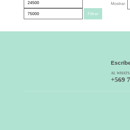
Precio
Precio
Mostrar:
mínimo
máximo
Filtrar
Escríb
AL WHATS
+569 