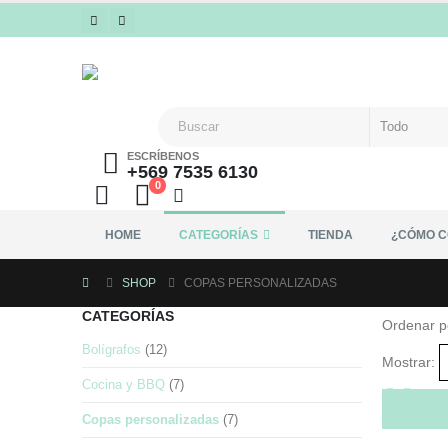
ESCRÍBENOS
+569 7535 6130
0
HOME
CATEGORÍAS
TIENDA
¿CÓMO 
SHOP
COPAS PERSONALIZADAS
CATEGORÍAS
Ordenar p
Bolígrafos
(12)
Mostrar:
Cocina y BBQ
(7)
Copas personalizadas
(7)