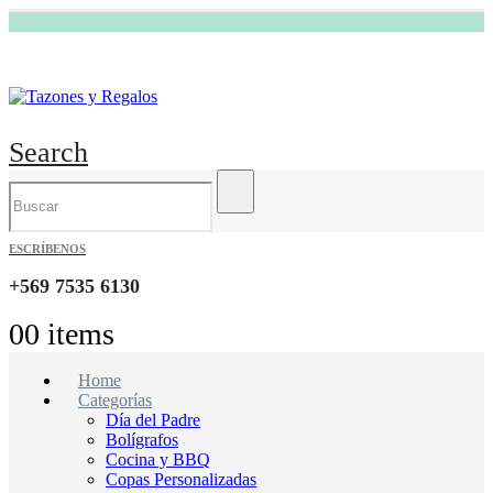
Search
ESCRÍBENOS
+569 7535 6130
0
0 items
Home
Categorías
Día del Padre
Bolígrafos
Cocina y BBQ
Copas Personalizadas