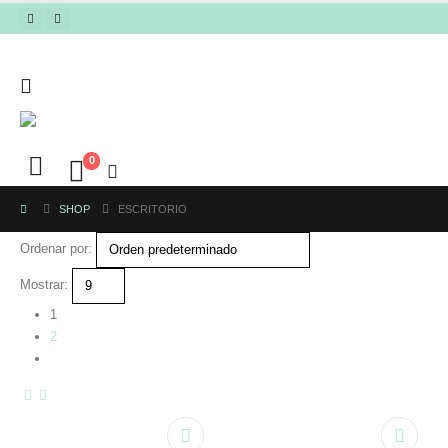
0
SHOP
ESCRITORIO
Ordenar por:
Mostrar:
1
2