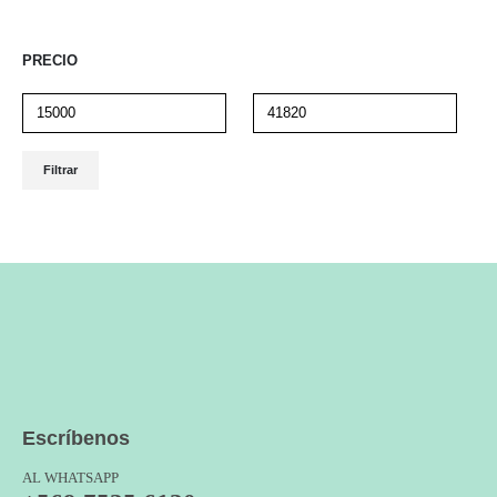
PRECIO
Precio
Precio
Filtrar
mínimo
máximo
Escríbenos
AL WHATSAPP