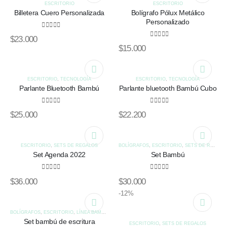
ESCRITORIO
ESCRITORIO
Billetera Cuero Personalizada
Bolígrafo Pólux Metálico
Personalizado
0
out of 5
$
23.000
0
out of 5
$
15.000
ESCRITORIO
,
TECNOLOGÍA
ESCRITORIO
,
TECNOLOGÍA
Parlante Bluetooth Bambú
Parlante bluetooth Bambú Cubo
0
out of 5
0
out of 5
$
25.000
$
22.200
ESCRITORIO
,
SETS DE REGALOS
BOLÍGRAFOS
,
ESCRITORIO
,
SETS DE REGALOS
Set Agenda 2022
Set Bambú
0
out of 5
0
out of 5
$
36.000
$
30.000
-12%
BOLÍGRAFOS
,
ESCRITORIO
,
LÍNEA BAMBÚ
,
SETS DE REGALOS
Set bambú de escritura
ESCRITORIO
,
SETS DE REGALOS