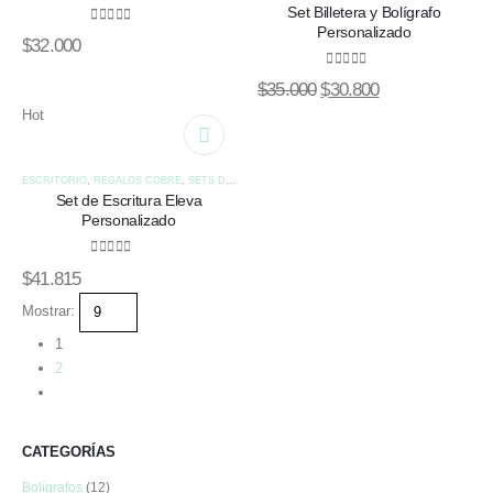
Set Billetera y Bolígrafo
Personalizado
0
out of 5
$
32.000
0
out of 5
El
El
$
35.000
$
30.800
precio
precio
Hot
original
actual
era:
es:
ESCRITORIO
,
REGALOS COBRE
,
SETS DE REGALOS
$35.000.
$30.800.
Set de Escritura Eleva
Personalizado
0
out of 5
$
41.815
Mostrar:
1
2
CATEGORÍAS
Bolígrafos
(12)