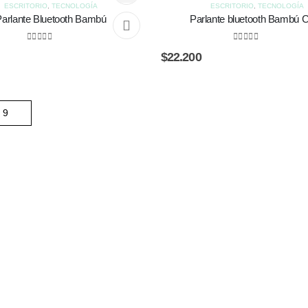
ESCRITORIO
,
TECNOLOGÍA
ESCRITORIO
,
TECNOLOGÍA
Parlante Bluetooth Bambú
Parlante bluetooth Bambú 
0
out of 5
0
out of 5
$
22.200