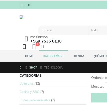
ESCRÍBENOS
+569 7535 6130
0
HOME
CATEGORÍAS
TIENDA
¿CÓMO 
SHOP
TECNOLOGÍA
CATEGORÍAS
Ordenar p
Bolígrafos
(12)
Mostrar:
Cocina y BBQ
(7)
Copas personalizadas
(7)