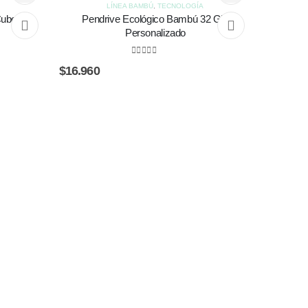
LÍNEA BAMBÚ
,
TECNOLOGÍA
Cubo
Pendrive Ecológico Bambú 32 Gb.
Personalizado
0
out of 5
$
16.960