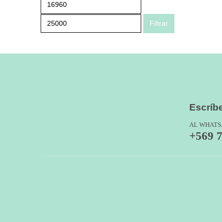
Precio
Precio
mínimo
máximo
Filtrar
Escríb
AL WHATS
+569 