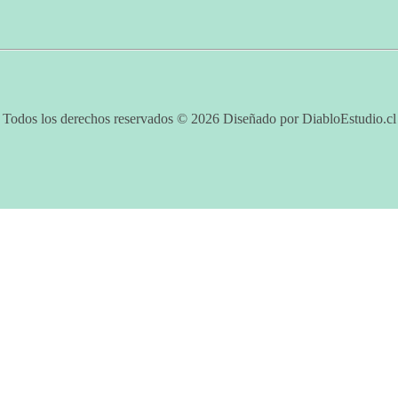
Todos los derechos reservados © 2026 Diseñado por DiabloEstudio.cl