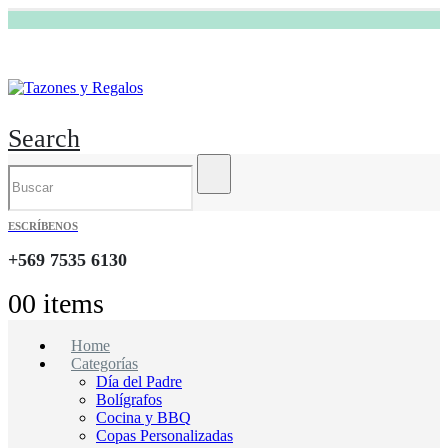
Search
ESCRÍBENOS
+569 7535 6130
0
0 items
Home
Categorías
Día del Padre
Bolígrafos
Cocina y BBQ
Copas Personalizadas