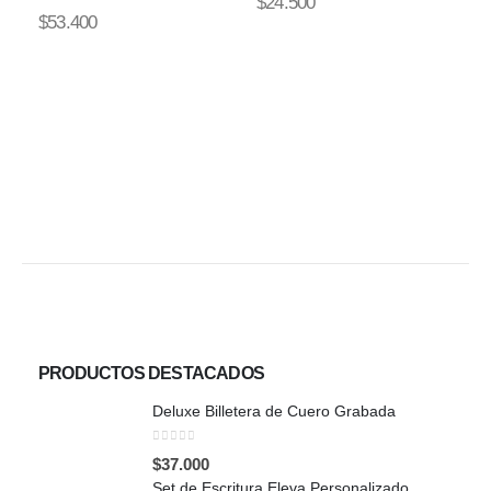
$
24.500
0
out of 5
$
53.400
CO
$
PRODUCTOS DESTACADOS
Deluxe Billetera de Cuero Grabada
0
out of 5
$
37.000
Set de Escritura Eleva Personalizado