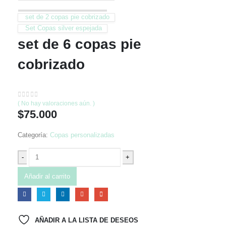
set de 2 copas pie cobrizado
Set Copas silver espejada
set de 6 copas pie
cobrizado
0
out of 5
( No hay valoraciones aún. )
$
75.000
Categoría:
Copas personalizadas
-
+
Añadir al carrito
AÑADIR A LA LISTA DE DESEOS