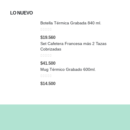
LO NUEVO
Botella Térmica Grabada 840 ml.
0
out of 5
$
19.560
Set Cafetera Francesa más 2 Tazas
Cobrizadas
0
out of 5
$
41.500
Mug Térmico Grabado 600ml.
0
out of 5
$
14.500