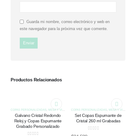
Guarda mi nombre, correo electrónico y web en
este navegador para la próxima vez que comente.
Productos Relacionados
COPAS PERSONALIZADAS
,
MESA Y VINO
,
PREMIACIONES Y GALVANOS
COPAS PERSONALIZADAS
,
MESA Y VINO
Galvano Cristal Redondo
Set Copas Espumante de
Reloj y Copas Espumante
Cristal 260 ml Grabadas
Grabado Personalizado
0
out of 5