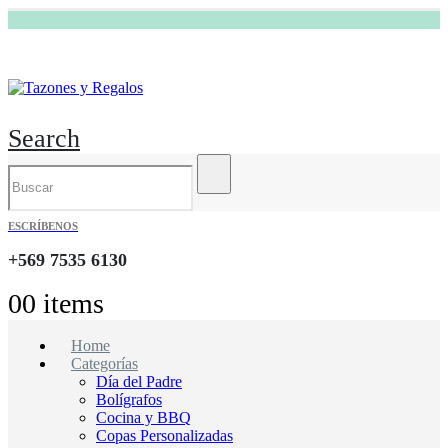
Search
ESCRÍBENOS
+569 7535 6130
0
0 items
Home
Categorías
Día del Padre
Bolígrafos
Cocina y BBQ
Copas Personalizadas