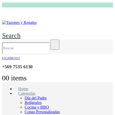
Search
ESCRÍBENOS
+569 7535 6130
0
0 items
Home
Categorías
Día del Padre
Bolígrafos
Cocina y BBQ
Copas Personalizadas