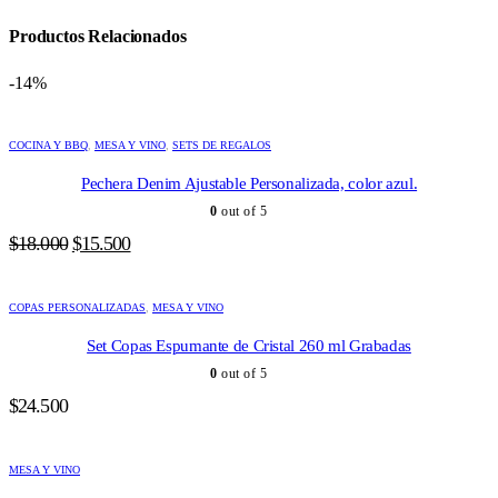
Productos Relacionados
-14%
COCINA Y BBQ
,
MESA Y VINO
,
SETS DE REGALOS
Pechera Denim Ajustable Personalizada, color azul.
0
out of 5
El
El
$
18.000
$
15.500
precio
precio
original
actual
COPAS PERSONALIZADAS
era:
es:
,
MESA Y VINO
$18.000.
$15.500.
Set Copas Espumante de Cristal 260 ml Grabadas
0
out of 5
$
24.500
MESA Y VINO