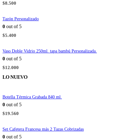
$
8.500
Tazón Personalizado
0
out of 5
$
5.400
Vaso Doble Vidrio 250ml. tapa bambú Personalizada.
0
out of 5
$
12.000
LO NUEVO
Botella Térmica Grabada 840 ml.
0
out of 5
$
19.560
Set Cafetera Francesa más 2 Tazas Cobrizadas
0
out of 5