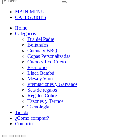
MAIN MENU
CATEGORIES
Home
Categorías
Día del Padre
Bolígrafos
Cocina y BBQ
Copas Personalizadas
Cuero y Eco Cuero
Escritorio
Línea Bambú
Mesa y Vino
Premiaciones y Galvanos
Sets de regalos
Regalos Cobre
Tazones y Termos
Tecnología
Tienda
¿Cómo comprar?
Contacto
AÑADIR AL CARRITO
AÑADIR AL CARRITO
AÑADIR AL CARRITO
AÑADIR AL CARRITO
AÑADIR AL CARRITO