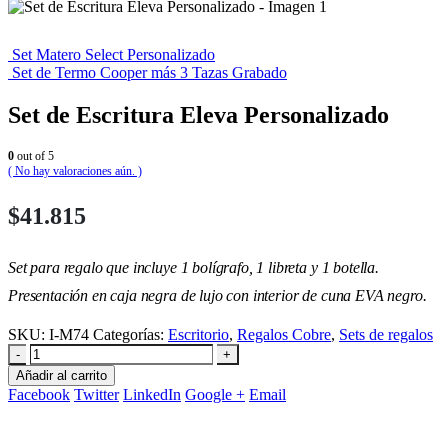
Set Matero Select Personalizado
Set de Termo Cooper más 3 Tazas Grabado
Set de Escritura Eleva Personalizado
0
out of 5
( No hay valoraciones aún. )
$
41.815
Set para regalo que incluye 1 bolígrafo, 1 libreta y 1 botella.
Presentación en caja negra de lujo con interior de cuna EVA negro.
SKU:
I-M74
Categorías:
Escritorio
,
Regalos Cobre
,
Sets de regalos
-
+
Añadir al carrito
Facebook
Twitter
LinkedIn
Google +
Email