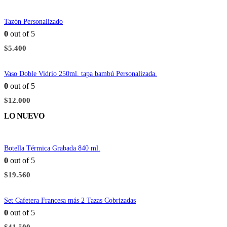
Tazón Personalizado
0
out of 5
$
5.400
Vaso Doble Vidrio 250ml. tapa bambú Personalizada.
0
out of 5
$
12.000
LO NUEVO
Botella Térmica Grabada 840 ml.
0
out of 5
$
19.560
Set Cafetera Francesa más 2 Tazas Cobrizadas
0
out of 5