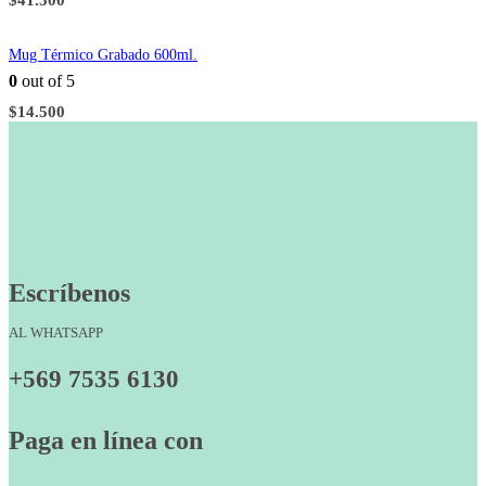
$
41.500
Mug Térmico Grabado 600ml.
0
out of 5
$
14.500
Escríbenos
AL WHATSAPP
+569 7535 6130
Paga en línea con