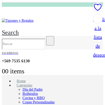
Añadi
a la
Search
lista
de
ESCRÍBENOS
deseo
+569 7535 6130
0
0 items
Home
Categorías
Día del Padre
Bolígrafos
Cocina y BBQ
Copas Personalizadas