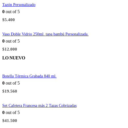
Tazón Personalizado
0
out of 5
$
5.400
Vaso Doble Vidrio 250ml. tapa bambú Personalizada.
0
out of 5
$
12.000
LO NUEVO
Botella Térmica Grabada 840 ml.
0
out of 5
$
19.560
Set Cafetera Francesa más 2 Tazas Cobrizadas
0
out of 5
$
41.500