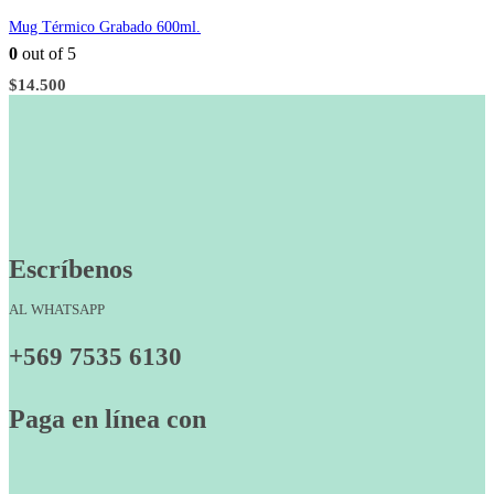
Mug Térmico Grabado 600ml.
0
out of 5
$
14.500
Escríbenos
AL WHATSAPP
+569 7535 6130
Paga en línea con