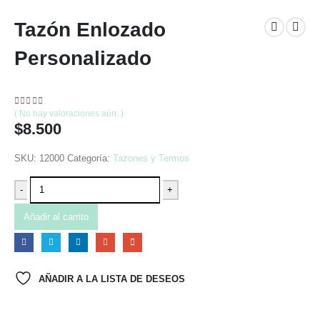
Tazón Enlozado
Personalizado
0
out of 5
( No hay valoraciones aún. )
$
8.500
SKU:
12000
Categoría:
Tazones y Termos
-
+
Añadir al carrito
AÑADIR A LA LISTA DE DESEOS