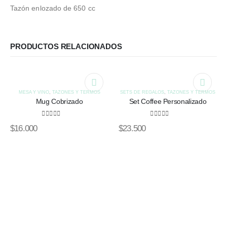
Tazón enlozado de 650 cc
PRODUCTOS RELACIONADOS
MESA Y VINO
,
TAZONES Y TERMOS
SETS DE REGALOS
,
TAZONES Y TERMOS
Mug Cobrizado
Set Coffee Personalizado
0
out of 5
0
out of 5
$
16.000
$
23.500