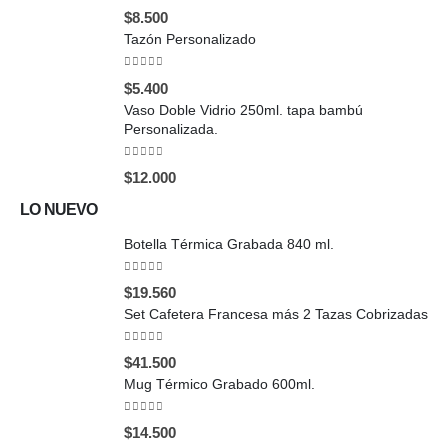
0
out of 5
$
8.500
Tazón Personalizado
0
out of 5
$
5.400
Vaso Doble Vidrio 250ml. tapa bambú
Personalizada.
0
out of 5
$
12.000
LO NUEVO
Botella Térmica Grabada 840 ml.
0
out of 5
$
19.560
Set Cafetera Francesa más 2 Tazas Cobrizadas
0
out of 5
$
41.500
Mug Térmico Grabado 600ml.
0
out of 5
$
14.500