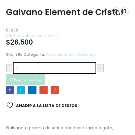
Galvano Element de Cristal
( No hay valoraciones aún. )
0
out of 5
$
26.500
SKU:
885
Categoría:
Premiaciones y Galvanos
-
+
Añadir al carrito
AÑADIR A LA LISTA DE DESEOS
Galvano o premio de vidrio con base llama o gota,