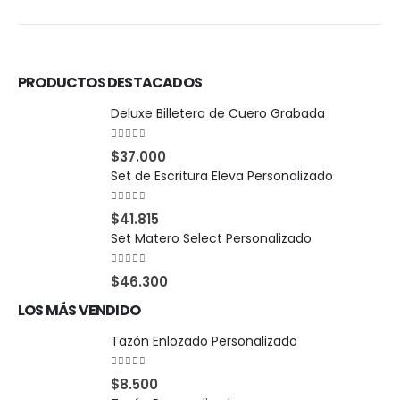
PRODUCTOS DESTACADOS
Deluxe Billetera de Cuero Grabada
0
out of 5
$
37.000
Set de Escritura Eleva Personalizado
0
out of 5
$
41.815
Set Matero Select Personalizado
0
out of 5
$
46.300
LOS MÁS VENDIDO
Tazón Enlozado Personalizado
0
out of 5
$
8.500