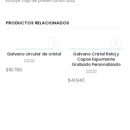
incluye caja de presentación azul.
PRODUCTOS RELACIONADOS
PREMIACIONES Y GALVANOS
COPAS PERSONALIZADAS
,
PREMIACIONES Y GALVANOS
Galvano circular de cristal
Galvano Cristal Reloj y
Copas Espumante
Grabado Personalizado
0
out of 5
$
19.780
0
out of 5
$
41.940