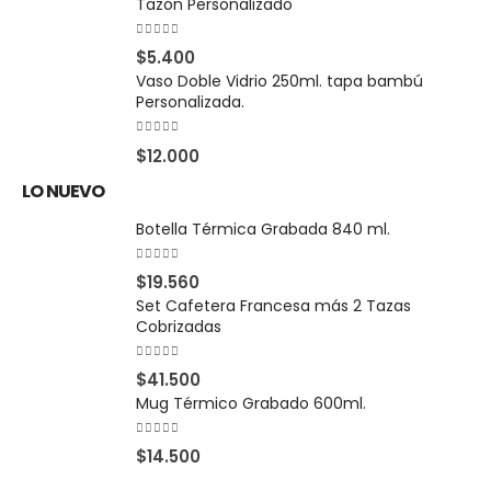
Tazón Personalizado
0
out of 5
$
5.400
Vaso Doble Vidrio 250ml. tapa bambú
Personalizada.
0
out of 5
$
12.000
LO NUEVO
Botella Térmica Grabada 840 ml.
0
out of 5
$
19.560
Set Cafetera Francesa más 2 Tazas
Cobrizadas
0
out of 5
$
41.500
Mug Térmico Grabado 600ml.
0
out of 5
$
14.500