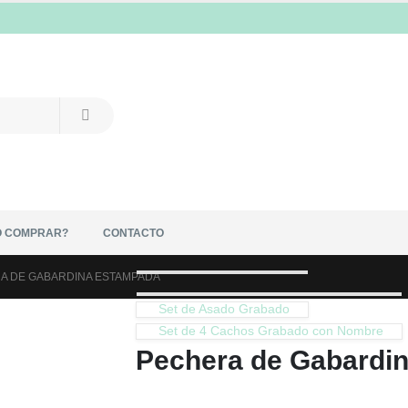
 COMPRAR?
CONTACTO
A DE GABARDINA ESTAMPADA
Set de Asado Grabado
Set de 4 Cachos Grabado con Nombre
Pechera de Gabardi