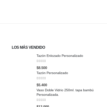
LOS MÁS VENDIDO
Tazón Enlozado Personalizado
0
out of 5
$
8.500
Tazón Personalizado
0
out of 5
$
5.400
Vaso Doble Vidrio 250ml. tapa bambú
Personalizada.
0
out of 5
$
12.000