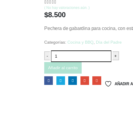
0
out of 5
( No hay valoraciones aún. )
$
8.500
Pechera de gabardina para cocina, con es
Categorías:
Cocina y BBQ
,
Día del Padre
-
+
Añadir al carrito
AÑADIR A