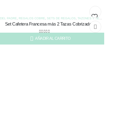
 DEL PADRE
,
REGALOS COBRE
,
SETS DE REGALOS
,
TAZONES Y TERMOS
Set Cafetera Francesa más 2 Tazas Cobrizadas
Añadir
a la
0
out of 5
AÑADIR AL CARRITO
1.500
lista
de
deseos