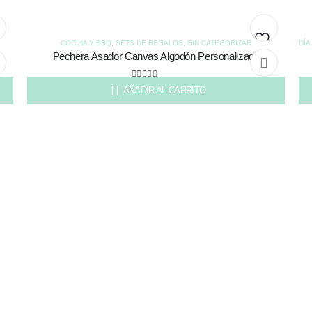
COCINA Y BBQ
,
SETS DE REGALOS
,
SIN CATEGORIZAR
DÍA
Pechera Asador Canvas Algodón Personalizada
dir
Añadir
a
a la
0
out of 5
AÑADIR AL CARRITO
$
20.000
$
4
a
lista
de
seos
deseos