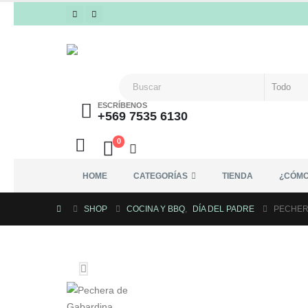
ESCRÍBENOS
+569 7535 6130
0
HOME
CATEGORÍAS
TIENDA
¿CÓMO
SHOP
COCINA Y BBQ
,
DÍA DEL PADRE
PECHER