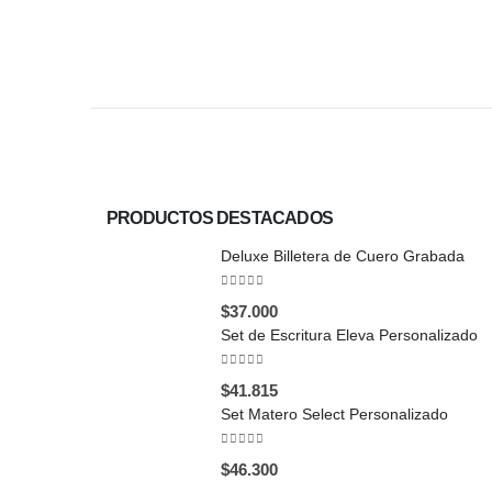
PRODUCTOS DESTACADOS
Deluxe Billetera de Cuero Grabada
0
out of 5
$
37.000
Set de Escritura Eleva Personalizado
0
out of 5
$
41.815
Set Matero Select Personalizado
0
out of 5
$
46.300