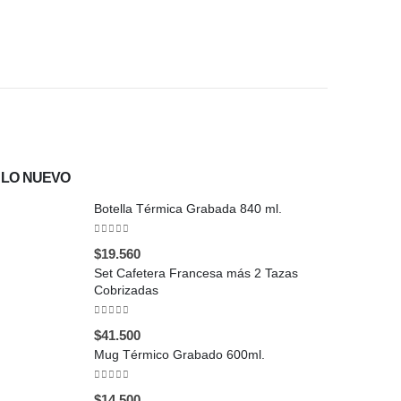
$
22.000
LO NUEVO
Botella Térmica Grabada 840 ml.
0
out of 5
$
19.560
Set Cafetera Francesa más 2 Tazas
Cobrizadas
0
out of 5
$
41.500
Mug Térmico Grabado 600ml.
0
out of 5
$
14.500