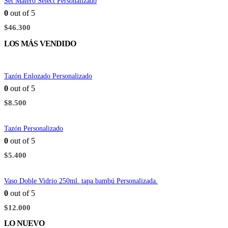
Set Matero Select Personalizado
0
out of 5
$
46.300
LOS MÁS VENDIDO
Tazón Enlozado Personalizado
0
out of 5
$
8.500
Tazón Personalizado
0
out of 5
$
5.400
Vaso Doble Vidrio 250ml. tapa bambú Personalizada.
0
out of 5
$
12.000
LO NUEVO