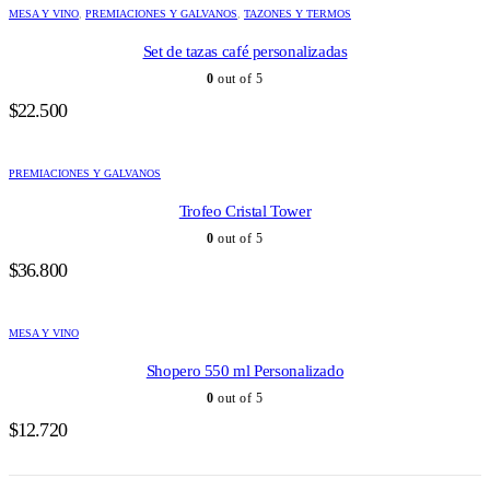
MESA Y VINO
,
PREMIACIONES Y GALVANOS
,
TAZONES Y TERMOS
Set de tazas café personalizadas
0
out of 5
$
22.500
PREMIACIONES Y GALVANOS
Trofeo Cristal Tower
0
out of 5
$
36.800
MESA Y VINO
Shopero 550 ml Personalizado
0
out of 5
$
12.720