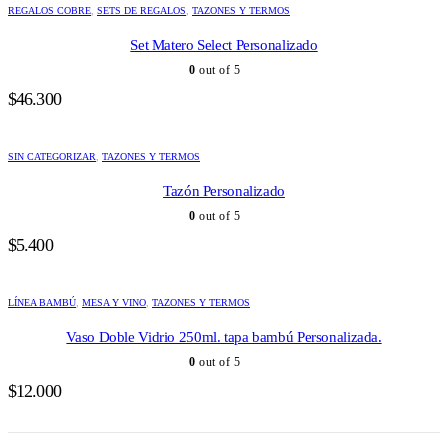
REGALOS COBRE
,
SETS DE REGALOS
,
TAZONES Y TERMOS
Set Matero Select Personalizado
0
out of 5
$
46.300
SIN CATEGORIZAR
,
TAZONES Y TERMOS
Tazón Personalizado
0
out of 5
$
5.400
LÍNEA BAMBÚ
,
MESA Y VINO
,
TAZONES Y TERMOS
Vaso Doble Vidrio 250ml. tapa bambú Personalizada.
0
out of 5
$
12.000