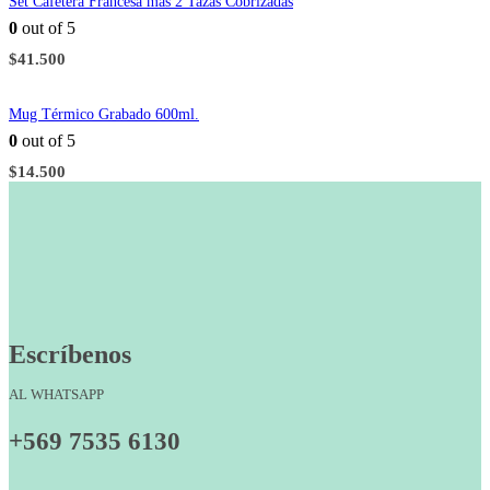
Set Cafetera Francesa más 2 Tazas Cobrizadas
0
out of 5
$
41.500
Mug Térmico Grabado 600ml.
0
out of 5
$
14.500
Escríbenos
AL WHATSAPP
+569 7535 6130