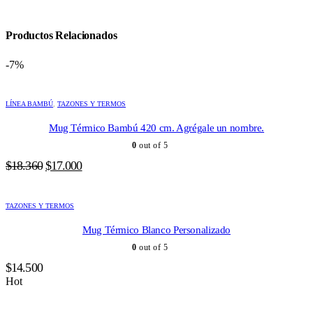
Productos Relacionados
-7%
LÍNEA BAMBÚ
,
TAZONES Y TERMOS
Mug Térmico Bambú 420 cm. Agrégale un nombre.
0
out of 5
El
El
$
18.360
$
17.000
precio
precio
original
actual
TAZONES Y TERMOS
era:
es:
$18.360.
$17.000.
Mug Térmico Blanco Personalizado
0
out of 5
$
14.500
Hot