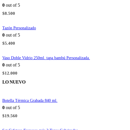
0
out of 5
$
8.500
Tazón Personalizado
0
out of 5
$
5.400
Vaso Doble Vidrio 250ml. tapa bambú Personalizada.
0
out of 5
$
12.000
LO NUEVO
Botella Térmica Grabada 840 ml.
0
out of 5
$
19.560