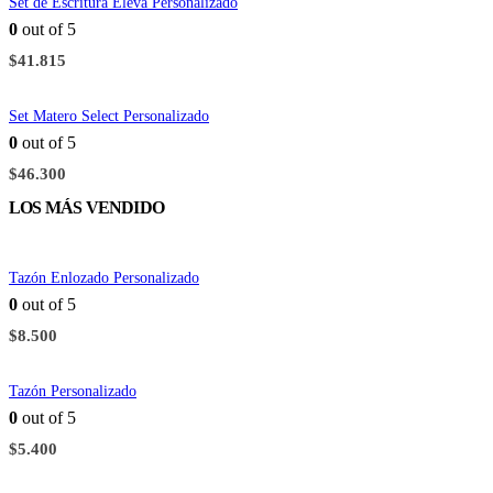
Set de Escritura Eleva Personalizado
0
out of 5
$
41.815
Set Matero Select Personalizado
0
out of 5
$
46.300
LOS MÁS VENDIDO
Tazón Enlozado Personalizado
0
out of 5
$
8.500
Tazón Personalizado
0
out of 5
$
5.400