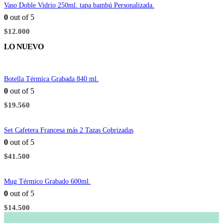
Vaso Doble Vidrio 250ml. tapa bambú Personalizada.
0
out of 5
$
12.000
LO NUEVO
Botella Térmica Grabada 840 ml.
0
out of 5
$
19.560
Set Cafetera Francesa más 2 Tazas Cobrizadas
0
out of 5
$
41.500
Mug Térmico Grabado 600ml.
0
out of 5
$
14.500