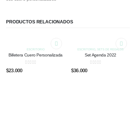
PRODUCTOS RELACIONADOS
ESCRITORIO
ESCRITORIO
,
SETS DE REGALOS
Billetera Cuero Personalizada
Set Agenda 2022
0
out of 5
0
out of 5
$
23.000
$
36.000