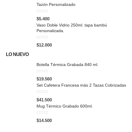
Tazón Personalizado
0
out of 5
$
5.400
Vaso Doble Vidrio 250ml. tapa bambú
Personalizada.
0
out of 5
$
12.000
LO NUEVO
Botella Térmica Grabada 840 ml.
0
out of 5
$
19.560
Set Cafetera Francesa más 2 Tazas Cobrizadas
0
out of 5
$
41.500
Mug Térmico Grabado 600ml.
0
out of 5
$
14.500