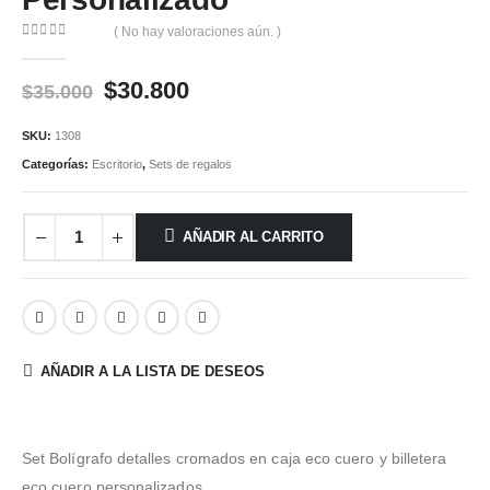
( No hay valoraciones aún. )
0
out of 5
El
El
$
30.800
$
35.000
precio
precio
original
actual
SKU:
1308
era:
es:
Categorías:
Escritorio
,
Sets de regalos
$35.000.
$30.800.
AÑADIR AL CARRITO
AÑADIR A LA LISTA DE DESEOS
Set Bolígrafo detalles cromados en caja eco cuero y billetera
eco cuero personalizados