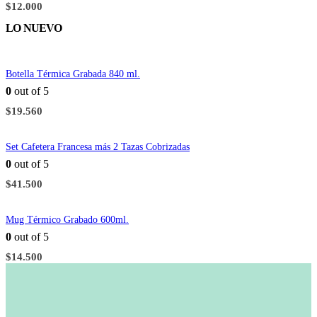
$
12.000
LO NUEVO
Botella Térmica Grabada 840 ml.
0
out of 5
$
19.560
Set Cafetera Francesa más 2 Tazas Cobrizadas
0
out of 5
$
41.500
Mug Térmico Grabado 600ml.
0
out of 5
$
14.500