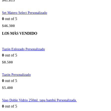
$
41.815
Set Matero Select Personalizado
0
out of 5
$
46.300
LOS MÁS VENDIDO
Tazón Enlozado Personalizado
0
out of 5
$
8.500
Tazón Personalizado
0
out of 5
$
5.400
Vaso Doble Vidrio 250ml. tapa bambú Personalizada.
0
out of 5