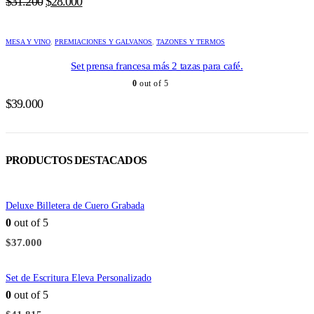
El
El
$
31.200
$
28.000
precio
precio
original
actual
MESA Y VINO
era:
,
PREMIACIONES Y GALVANOS
es:
,
TAZONES Y TERMOS
$31.200.
$28.000.
Set prensa francesa más 2 tazas para café.
0
out of 5
$
39.000
PRODUCTOS DESTACADOS
Deluxe Billetera de Cuero Grabada
0
out of 5
$
37.000
Set de Escritura Eleva Personalizado
0
out of 5