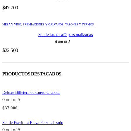
$
47.700
MESA Y VINO
,
PREMIACIONES Y GALVANOS
,
TAZONES Y TERMOS
Set de tazas café personalizadas
0
out of 5
$
22.500
PRODUCTOS DESTACADOS
Deluxe Billetera de Cuero Grabada
0
out of 5
$
37.000
Set de Escritura Eleva Personalizado
0
out of 5