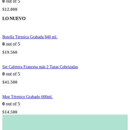
0
out of 5
$
12.000
LO NUEVO
Botella Térmica Grabada 840 ml.
0
out of 5
$
19.560
Set Cafetera Francesa más 2 Tazas Cobrizadas
0
out of 5
$
41.500
Mug Térmico Grabado 600ml.
0
out of 5
$
14.500