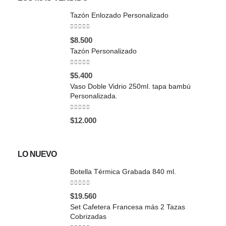
Tazón Enlozado Personalizado
0
out of 5
$
8.500
Tazón Personalizado
0
out of 5
$
5.400
Vaso Doble Vidrio 250ml. tapa bambú
Personalizada.
0
out of 5
$
12.000
LO NUEVO
Botella Térmica Grabada 840 ml.
0
out of 5
$
19.560
Set Cafetera Francesa más 2 Tazas
Cobrizadas