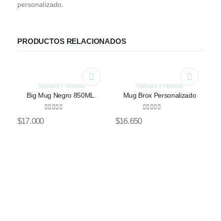
personalizado.
PRODUCTOS RELACIONADOS
TAZONES Y TERMOS
TAZONES Y TERMOS
Big Mug Negro 850ML.
Mug Brox Personalizado
0
out of 5
0
out of 5
$
17.000
$
16.650
ME
$