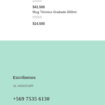
0
out of 5
$
41.500
Mug Térmico Grabado 600ml.
0
out of 5
$
14.500
Escríbenos
AL WHATSAPP
+569 7535 6130