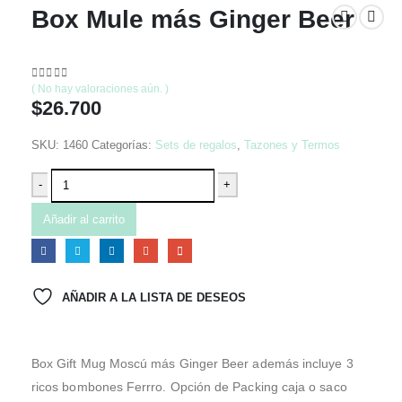
Box Mule más Ginger Beer
0
out of 5
( No hay valoraciones aún. )
$
26.700
SKU:
1460
Categorías:
Sets de regalos
,
Tazones y Termos
-
+
Añadir al carrito
AÑADIR A LA LISTA DE DESEOS
Box Gift Mug Moscú más Ginger Beer además incluye 3
ricos bombones Ferrro. Opción de Packing caja o saco