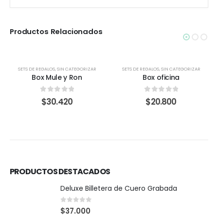
Productos Relacionados
SETS DE REGALOS
,
SIN CATEGORIZAR
SETS DE REGALOS
,
SIN CATEGORIZAR
Box Mule y Ron
Box oficina
0
out of 5
0
out of 5
$
30.420
$
20.800
PRODUCTOS DESTACADOS
Deluxe Billetera de Cuero Grabada
0
out of 5
$
37.000