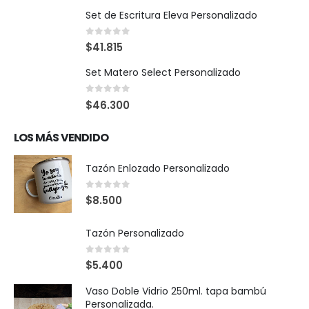
Set de Escritura Eleva Personalizado
0
out of 5
$
41.815
Set Matero Select Personalizado
0
out of 5
$
46.300
LOS MÁS VENDIDO
Tazón Enlozado Personalizado
0
out of 5
$
8.500
Tazón Personalizado
0
out of 5
$
5.400
Vaso Doble Vidrio 250ml. tapa bambú
Personalizada.