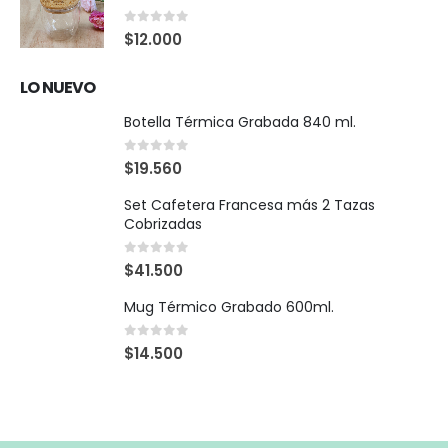
0
out of 5
$
12.000
LO NUEVO
Botella Térmica Grabada 840 ml.
0
out of 5
$
19.560
Set Cafetera Francesa más 2 Tazas
Cobrizadas
0
out of 5
$
41.500
Mug Térmico Grabado 600ml.
0
out of 5
$
14.500