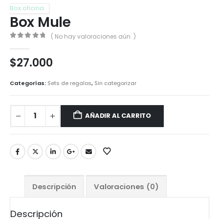
Box oficina
Box Mule
( No hay valoraciones aún. )
0
out of 5
$
27.000
Categorías:
Sets de regalos
,
Sin categorizar
AÑADIR AL CARRITO
Descripción
Valoraciones (0)
Descripción