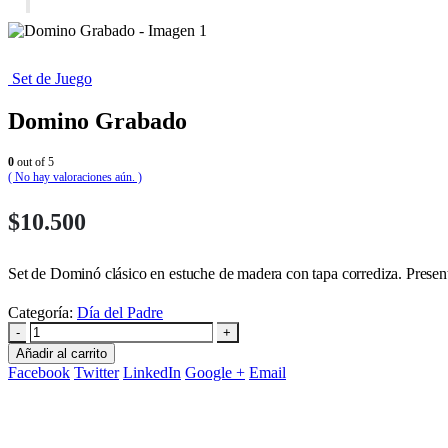
Set de Juego
Domino Grabado
0
out of 5
( No hay valoraciones aún. )
$
10.500
Set de Dominó clásico en estuche de madera con tapa corrediza. Present
Categoría:
Día del Padre
-
+
Añadir al carrito
Facebook
Twitter
LinkedIn
Google +
Email