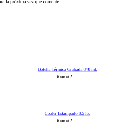
ara la próxima vez que comente.
Botella Térmica Grabada 840 ml.
0
out of 5
Cooler Estampado 8.5 lts.
0
out of 5