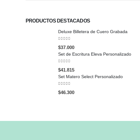
PRODUCTOS DESTACADOS
Deluxe Billetera de Cuero Grabada
0
out of 5
$
37.000
Set de Escritura Eleva Personalizado
0
out of 5
$
41.815
Set Matero Select Personalizado
0
out of 5
$
46.300