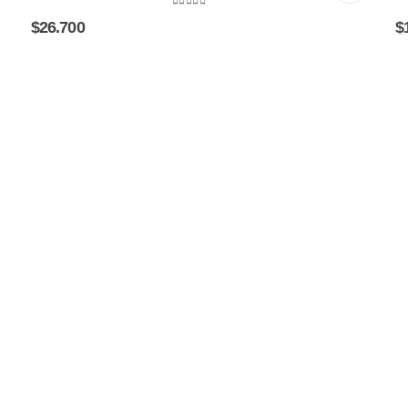
0
out of 5
$
26.700
$