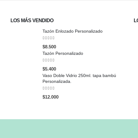
LOS MÁS VENDIDO
L
Tazón Enlozado Personalizado
0
out of 5
$
8.500
Tazón Personalizado
0
out of 5
$
5.400
Vaso Doble Vidrio 250ml. tapa bambú
Personalizada.
0
out of 5
$
12.000