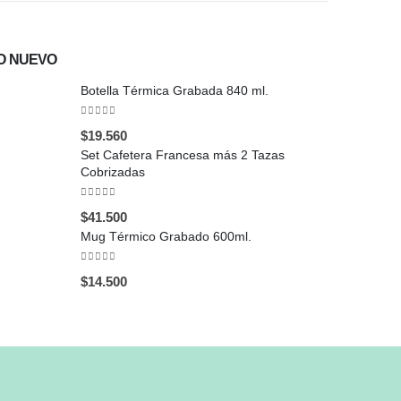
O NUEVO
Botella Térmica Grabada 840 ml.
0
out of 5
$
19.560
Set Cafetera Francesa más 2 Tazas
Cobrizadas
0
out of 5
$
41.500
Mug Térmico Grabado 600ml.
0
out of 5
$
14.500