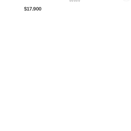
0
out of 5
$
17.900