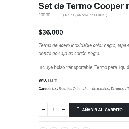
Set de Termo Cooper 
( No hay valoraciones aún. )
0
out of 5
$
36.000
Termo de acero inoxidable color negro, tapa-t
dentro de caja de cartón negra.
Incluye bolso transportable. Termo para líquido
SKU:
I-M78
Categorías:
Regalos Cobre
,
Sets de regalos
,
Tazones y 
AÑADIR AL CARRITO