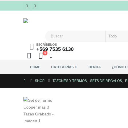
ESCRÍBENOS
+569 7535 6130
0
HOME
CATEGORÍAS
TIENDA
¿CÓMO 
SHOP
TAZONES Y TERMOS
,
SETS DE REGALOS
,
R