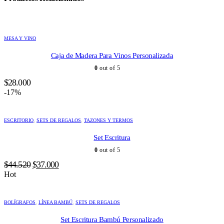
MESA Y VINO
Caja de Madera Para Vinos Personalizada
0
out of 5
$
28.000
-17%
ESCRITORIO
,
SETS DE REGALOS
,
TAZONES Y TERMOS
Set Escritura
0
out of 5
El
El
$
44.520
$
37.000
precio
precio
Hot
original
actual
era:
es:
BOLÍGRAFOS
,
LÍNEA BAMBÚ
,
SETS DE REGALOS
$44.520.
$37.000.
Set Escritura Bambú Personalizado