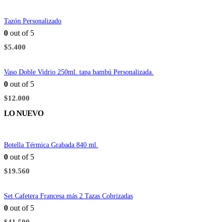
Tazón Personalizado
0
out of 5
$
5.400
Vaso Doble Vidrio 250ml. tapa bambú Personalizada.
0
out of 5
$
12.000
LO NUEVO
Botella Térmica Grabada 840 ml.
0
out of 5
$
19.560
Set Cafetera Francesa más 2 Tazas Cobrizadas
0
out of 5