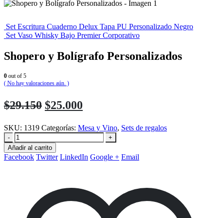
Set Escritura Cuaderno Delux Tapa PU Personalizado Negro
Set Vaso Whisky Bajo Premier Corporativo
Shopero y Bolígrafo Personalizados
0
out of 5
( No hay valoraciones aún. )
El
El
$
29.150
$
25.000
precio
precio
SKU:
1319
Categorías:
Mesa y Vino
,
Sets de regalos
original
actual
-
+
era:
es:
Añadir al carrito
$29.150.
$25.000.
Facebook
Twitter
LinkedIn
Google +
Email