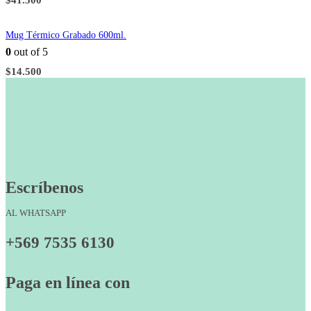
$
41.500
Mug Térmico Grabado 600ml.
0
out of 5
$
14.500
Escríbenos
AL WHATSAPP
+569 7535 6130
Paga en línea con