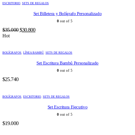
ESCRITORIO
,
SETS DE REGALOS
Set Billetera y Bolígrafo Personalizado
0
out of 5
El
El
$
35.000
$
30.800
precio
precio
Hot
original
actual
era:
es:
BOLÍGRAFOS
,
LÍNEA BAMBÚ
,
SETS DE REGALOS
$35.000.
$30.800.
Set Escritura Bambú Personalizado
0
out of 5
$
25.740
BOLÍGRAFOS
,
ESCRITORIO
,
SETS DE REGALOS
Set Escritura Ejecutivo
0
out of 5
$
19.000