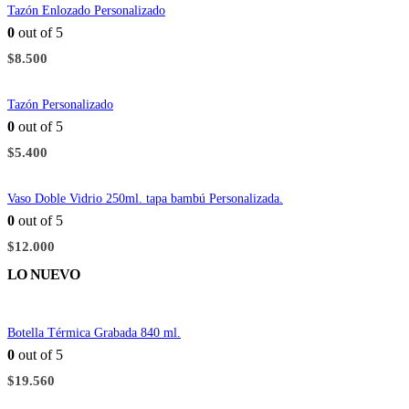
Tazón Enlozado Personalizado
0
out of 5
$
8.500
Tazón Personalizado
0
out of 5
$
5.400
Vaso Doble Vidrio 250ml. tapa bambú Personalizada.
0
out of 5
$
12.000
LO NUEVO
Botella Térmica Grabada 840 ml.
0
out of 5
$
19.560