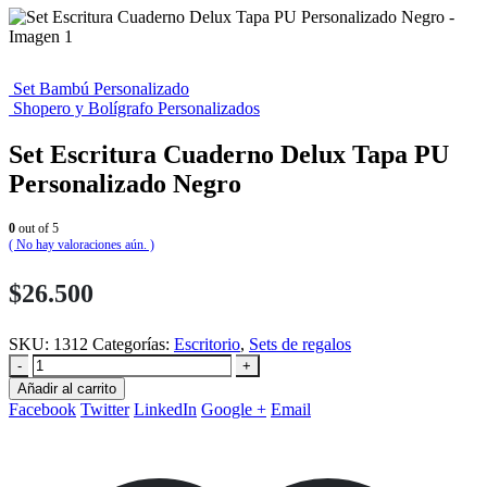
Set Bambú Personalizado
Shopero y Bolígrafo Personalizados
Set Escritura Cuaderno Delux Tapa PU
Personalizado Negro
0
out of 5
( No hay valoraciones aún. )
$
26.500
SKU:
1312
Categorías:
Escritorio
,
Sets de regalos
-
+
Añadir al carrito
Facebook
Twitter
LinkedIn
Google +
Email