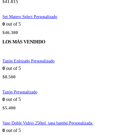
$
41.815
Set Matero Select Personalizado
0
out of 5
$
46.300
LOS MÁS VENDIDO
Tazón Enlozado Personalizado
0
out of 5
$
8.500
Tazón Personalizado
0
out of 5
$
5.400
Vaso Doble Vidrio 250ml. tapa bambú Personalizada.
0
out of 5