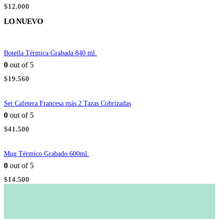
$
12.000
LO NUEVO
Botella Térmica Grabada 840 ml.
0
out of 5
$
19.560
Set Cafetera Francesa más 2 Tazas Cobrizadas
0
out of 5
$
41.500
Mug Térmico Grabado 600ml.
0
out of 5
$
14.500