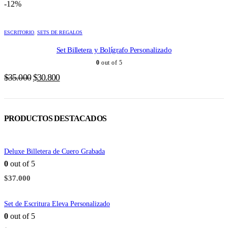
-12%
ESCRITORIO
,
SETS DE REGALOS
Set Billetera y Bolígrafo Personalizado
0
out of 5
El
El
$
35.000
$
30.800
precio
precio
original
actual
era:
es:
PRODUCTOS DESTACADOS
$35.000.
$30.800.
Deluxe Billetera de Cuero Grabada
0
out of 5
$
37.000
Set de Escritura Eleva Personalizado
0
out of 5