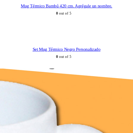
Mug Térmico Bambú 420 cm. Agrégale un nombre.
0
out of 5
Set Mug Térmico Negro Personalizado
0
out of 5