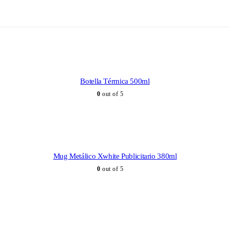
Botella Térmica 500ml
0
out of 5
Mug Metálico Xwhite Publicitario 380ml
0
out of 5