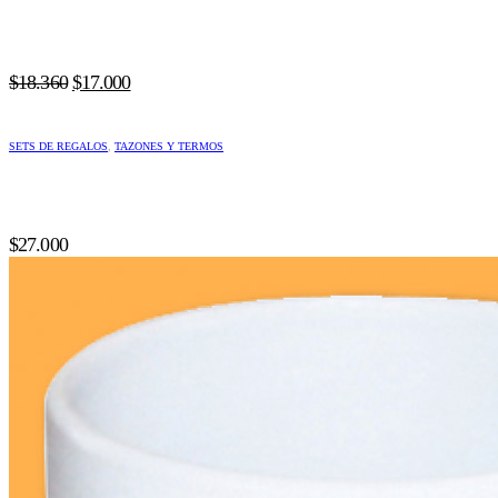
El
El
$
18.360
$
17.000
precio
precio
original
actual
SETS DE REGALOS
era:
,
TAZONES Y TERMOS
es:
$18.360.
$17.000.
$
27.000