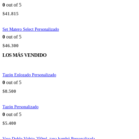
0
out of 5
$
41.815
Set Matero Select Personalizado
0
out of 5
$
46.300
LOS MÁS VENDIDO
Tazón Enlozado Personalizado
0
out of 5
$
8.500
Tazón Personalizado
0
out of 5
$
5.400
Vaso Doble Vidrio 250ml. tapa bambú Personalizada.