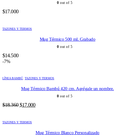
0
out of 5
$
17.000
TAZONES Y TERMOS
Mug Térmico 500 ml. Grabado
0
out of 5
$
14.500
-7%
LÍNEA BAMBÚ
,
TAZONES Y TERMOS
Mug Térmico Bambú 420 cm. Agrégale un nombre.
0
out of 5
El
El
$
18.360
$
17.000
precio
precio
original
actual
TAZONES Y TERMOS
era:
es:
$18.360.
$17.000.
Mug Térmico Blanco Personalizado