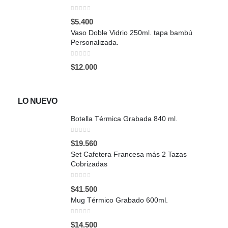
0
out of 5
$
5.400
Vaso Doble Vidrio 250ml. tapa bambú
Personalizada.
0
out of 5
$
12.000
LO NUEVO
Botella Térmica Grabada 840 ml.
0
out of 5
$
19.560
Set Cafetera Francesa más 2 Tazas
Cobrizadas
0
out of 5
$
41.500
Mug Térmico Grabado 600ml.
0
out of 5
$
14.500