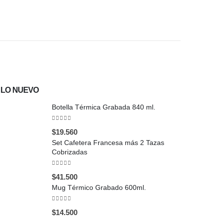
$
26.500
LO NUEVO
Botella Térmica Grabada 840 ml.
0
out of 5
$
19.560
Set Cafetera Francesa más 2 Tazas
Cobrizadas
0
out of 5
$
41.500
Mug Térmico Grabado 600ml.
0
out of 5
$
14.500