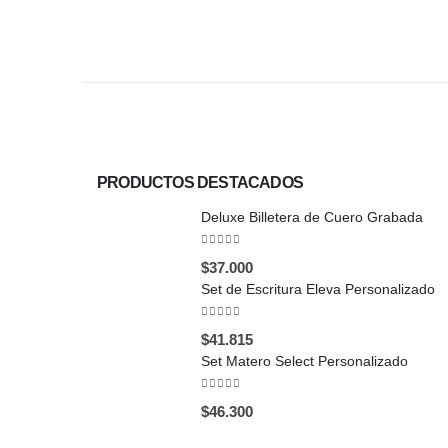
PRODUCTOS DESTACADOS
Deluxe Billetera de Cuero Grabada
0
out of 5
$
37.000
Set de Escritura Eleva Personalizado
0
out of 5
$
41.815
Set Matero Select Personalizado
0
out of 5
$
46.300