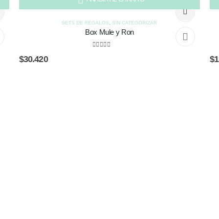
SETS DE REGALOS
,
SIN CATEGORIZAR
Box Mule y Ron
0
out of 5
$
30.420
$
1