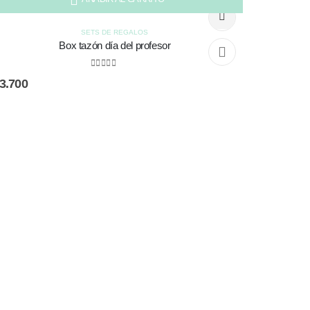
SETS DE REGALOS
Box tazón día del profesor
0
out of 5
3.700
B