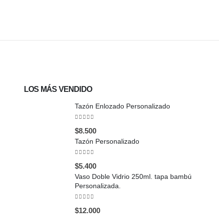
LOS MÁS VENDIDO
Tazón Enlozado Personalizado
0
out of 5
$
8.500
Tazón Personalizado
0
out of 5
$
5.400
Vaso Doble Vidrio 250ml. tapa bambú
Personalizada.
0
out of 5
$
12.000