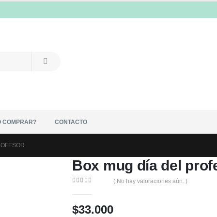
 COMPRAR?
CONTACTO
ROFESOR
Box mug día del prof
( No hay valoraciones aún. )
0
out of 5
$
33.000