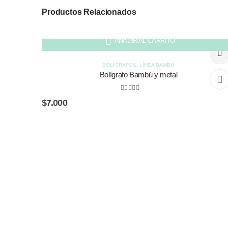
Productos Relacionados
AÑADIR AL CARRITO
BOLÍGRAFOS
,
LÍNEA BAMBÚ
Bolígrafo Bambú y metal
0
out of 5
$
7.000