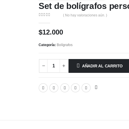
Set de bolígrafos per
( No hay valoraciones aún. )
0
out of 5
$
12.000
Categoría:
Bolígrafos
AÑADIR AL CARRITO