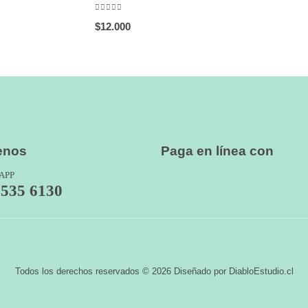
0
out of 5
$
12.000
enos
Paga en línea con
APP
7535 6130
Todos los derechos reservados © 2026 Diseñado por DiabloEstudio.cl