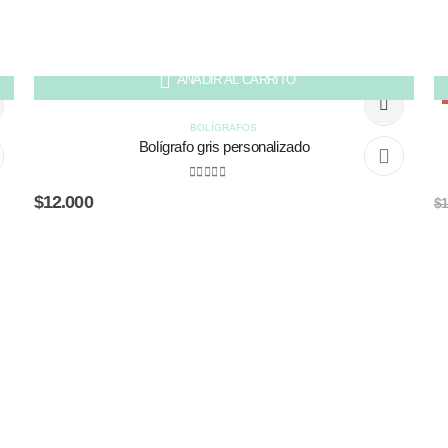
AÑADIR AL CARRITO
BOLÍGRAFOS
Bolígrafo gris personalizado
0
out of 5
$
12.000
$
1