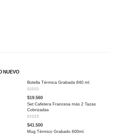
$
25.740
O NUEVO
Botella Térmica Grabada 840 ml.
0
out of 5
$
19.560
Set Cafetera Francesa más 2 Tazas
Cobrizadas
0
out of 5
$
41.500
Mug Térmico Grabado 600ml.