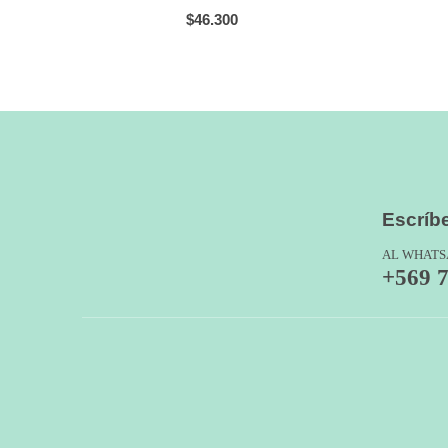
0
out of 5
$
46.300
Escríb
AL WHATS
+569 