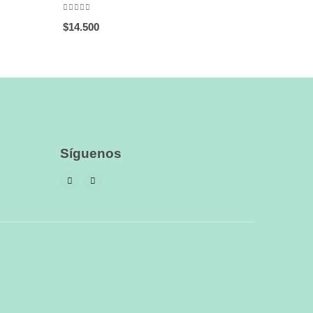
0
out of 5
$
14.500
Síguenos