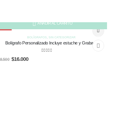
AÑADIR AL CARRITO
-14%
HOT
BOLÍGRAFOS
,
SIN CATEGORIZAR
Bolígrafo Personalizado Incluye estuche y Grabado
0
out of 5
El
El
$
16.000
8.500
precio
precio
original
actual
era:
es:
$18.500.
$16.000.