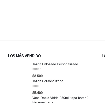
LOS MÁS VENDIDO
L
Tazón Enlozado Personalizado
0
out of 5
$
8.500
Tazón Personalizado
0
out of 5
$
5.400
Vaso Doble Vidrio 250ml. tapa bambú
Personalizada.