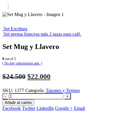
Set Escritura
Set prensa francesa más 2 tazas para café.
Set Mug y Llavero
0
out of 5
( No hay valoraciones aún. )
El
El
$
24.500
$
22.000
precio
precio
SKU:
1377
Categoría:
Tazones y Termos
original
actual
-
+
era:
es:
Añadir al carrito
$24.500.
$22.000.
Facebook
Twitter
LinkedIn
Google +
Email