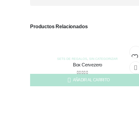
Productos Relacionados
SETS DE REGALOS
,
SIN CATEGORIZAR
Box Cervezero
Aña
a l
0
out of 5
AÑADIR AL CARRITO
$
23.500
list
de
de