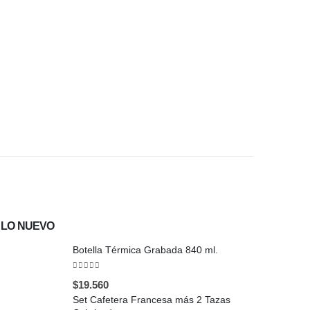
$
18.000
LO NUEVO
Botella Térmica Grabada 840 ml.
0
out of 5
$
19.560
Set Cafetera Francesa más 2 Tazas