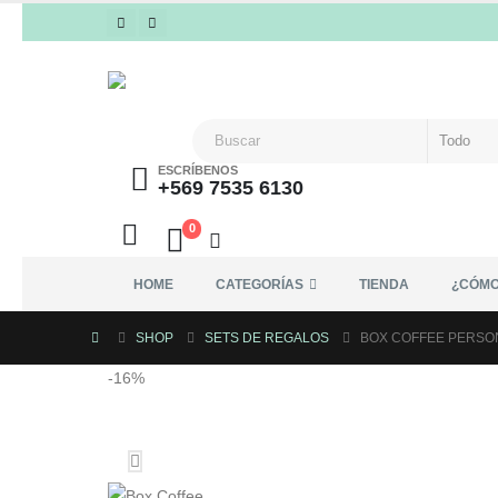
ESCRÍBENOS
+569 7535 6130
0
HOME
CATEGORÍAS
TIENDA
¿CÓMO
SHOP
SETS DE REGALOS
BOX COFFEE PERSO
-16%