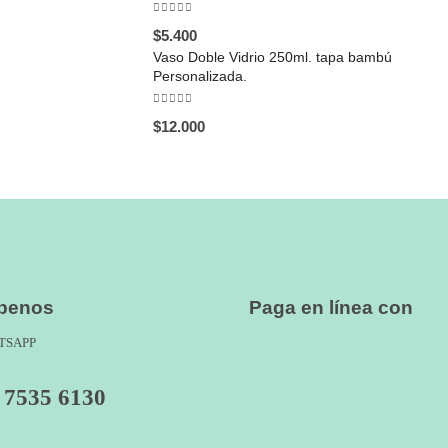
0
out of 5
$
5.400
Vaso Doble Vidrio 250ml. tapa bambú
Personalizada.
0
out of 5
$
12.000
íbenos
Paga en línea con
TSAPP
 7535 6130