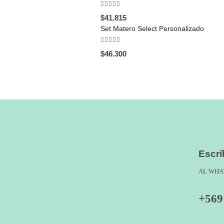
0
out of 5
$
41.815
Set Matero Select Personalizado
0
out of 5
$
46.300
Escr
AL WHA
+569