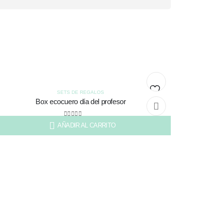
SETS DE REGALOS
Box ecocuero día del profesor
Añadir
a la
0
out of 5
AÑADIR AL CARRITO
3.500
lista
de
deseos