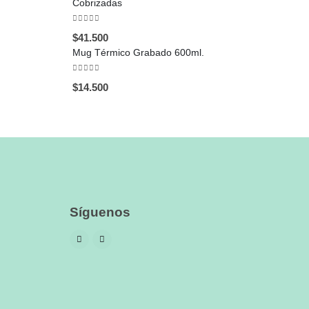
Cobrizadas
0
out of 5
$
41.500
Mug Térmico Grabado 600ml.
0
out of 5
$
14.500
Síguenos